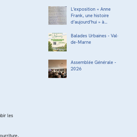
acteurs de la
transmission culturelle
L’exposition « Anne
de la ville
Frank, une histoire
d’aujourd’hui » à
l’Institut National
Supérieur du
Balades Urbaines - Val-
Professorat et de
de-Marne
l’Éducation (INSPÉ)
Assemblée Générale -
2026
bir les 
urriture, 