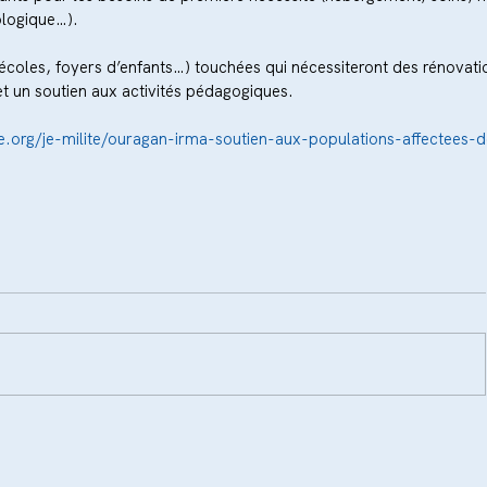
ologique…).
(écoles, foyers d’enfants…) touchées qui nécessiteront des rénovatio
t un soutien aux activités pédagogiques.
e.org/je-milite/ouragan-irma-soutien-aux-populations-affectees-de