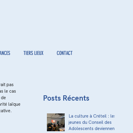
ANCES
TIERS LIEUX
CONTACT
ait pas 
s le cas 
Posts Récents
 de 
ité laïque 
ative. 
La culture à Créteil : les
jeunes du Conseil des
Adolescents deviennent