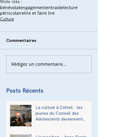
Mots-clés :
bénévolat
engagement
entraide
lecture
périscolaire
lire et faire lire
Culture
Commentaires
Rédigez un commentaire...
Posts Récents
La culture à Créteil : les
jeunes du Conseil des
Adolescents deviennent
acteurs de la transmission
culturelle de la ville
L’exposition « Anne Frank,