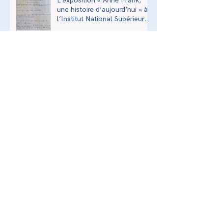
une histoire d’aujourd’hui » à
l’Institut National Supérieur
du Professorat et de
l’Éducation (INSPÉ)
Balades Urbaines - Val-de-
Marne
Assemblée Générale - 2026
La ligue recrute
Espace privé
Actualités
Nous contacter