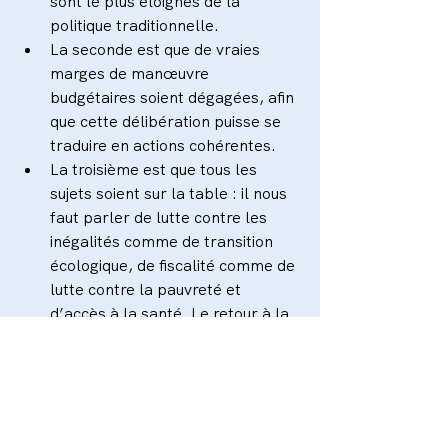
sont le plus éloignés de la 
politique traditionnelle.  
La seconde est que de vraies 
marges de manœuvre 
budgétaires soient dégagées, afin 
que cette délibération puisse se 
traduire en actions cohérentes.  
La troisième est que tous les 
sujets soient sur la table : il nous 
faut parler de lutte contre les 
inégalités comme de transition 
écologique, de fiscalité comme de 
lutte contre la pauvreté et 
d’accès à la santé. Le retour à la 
paix sociale exige que, dans un 
esprit de justice, nous 
construisions des réponses 
politiques globales, sans sacrifier 
les plus défavorisés ou les 