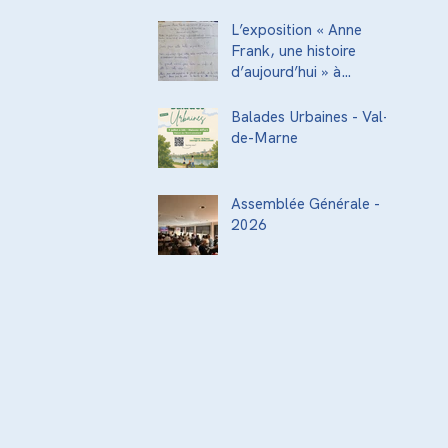
acteurs de la
transmission culturelle
L’exposition « Anne
de la ville
Frank, une histoire
d’aujourd’hui » à
l’Institut National
Supérieur du
Balades Urbaines - Val-
Professorat et de
de-Marne
l’Éducation (INSPÉ)
Assemblée Générale -
2026