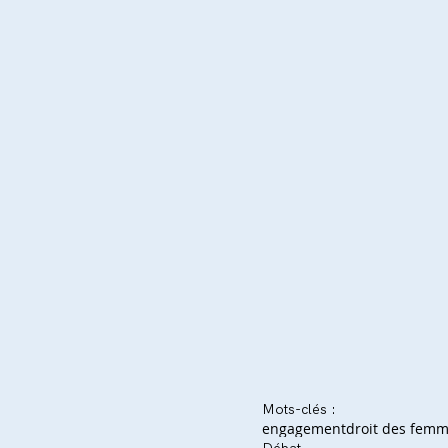
Mots-clés :
engagement
droit des fem
Débat