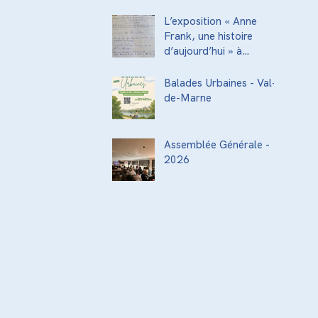
acteurs de la
transmission culturelle
L’exposition « Anne
de la ville
Frank, une histoire
d’aujourd’hui » à
l’Institut National
Supérieur du
Balades Urbaines - Val-
Professorat et de
de-Marne
l’Éducation (INSPÉ)
Assemblée Générale -
2026