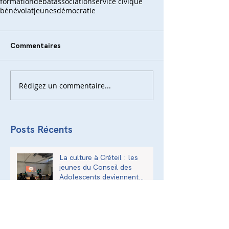
formation
débat
association
service civique
bénévolat
jeunes
démocratie
Commentaires
Rédigez un commentaire...
Posts Récents
La culture à Créteil : les
jeunes du Conseil des
Adolescents deviennent
acteurs de la transmission
culturelle de la ville
L’exposition « Anne Frank,
une histoire d’aujourd’hui » à
l’Institut National Supérieur