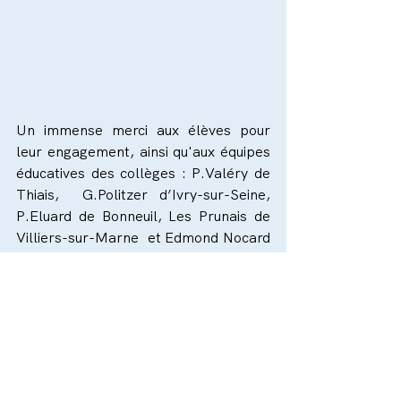
Un immense merci aux élèves pour 
leur engagement, ainsi qu'aux équipes 
éducatives des collèges : P.Valéry de 
Thiais,  G.Politzer d’Ivry-sur-Seine, 
P.Eluard de Bonneuil, Les Prunais de 
Villiers-sur-Marne  et Edmond Nocard 
de Saint-Maurice.
Un remerciement particulier 
également au Rectorat de Créteil, au 
Département du Val-de-Marne, à la 
Préfecture du Val-de-Marne et à la 
CAF94 pour leur confiance et soutien.