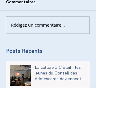
Commentaires
Rédigez un commentaire...
Posts Récents
La culture à Créteil : les
jeunes du Conseil des
Adolescents deviennent
acteurs de la transmission
culturelle de la ville
L’exposition « Anne Frank,
une histoire d’aujourd’hui » à
l’Institut National Supérieur
du Professorat et de
l’Éducation (INSPÉ)
Balades Urbaines - Val-de-
Marne