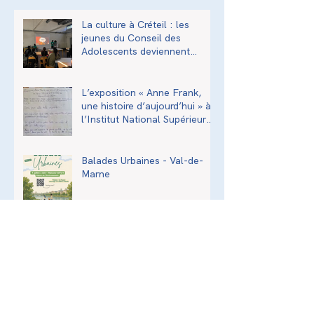
La culture à Créteil : les
jeunes du Conseil des
Adolescents deviennent
acteurs de la transmission
culturelle de la ville
L’exposition « Anne Frank,
une histoire d’aujourd’hui » à
l’Institut National Supérieur
du Professorat et de
l’Éducation (INSPÉ)
Balades Urbaines - Val-de-
Marne
Assemblée Générale - 2026