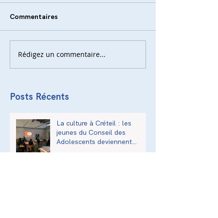
Commentaires
Rédigez un commentaire...
Posts Récents
La culture à Créteil : les
jeunes du Conseil des
Adolescents deviennent
acteurs de la transmission
culturelle de la ville
L’exposition « Anne Frank,
une histoire d’aujourd’hui » à
l’Institut National Supérieur
du Professorat et de
l’Éducation (INSPÉ)
Balades Urbaines - Val-de-