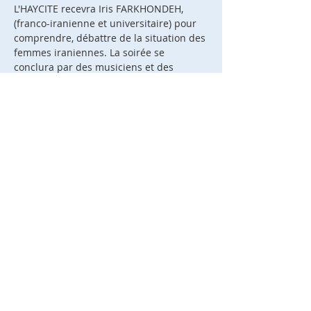
L'HAYCITE recevra Iris FARKHONDEH, 
(franco-iranienne et universitaire) pour 
comprendre, débattre de la situation des 
femmes iraniennes. La soirée se 
conclura par des musiciens et des 
chants iraniens.
La ligue recrute
Espace privé
Actualités
Nous contacter
© 2024 - Fédération des Œuvres