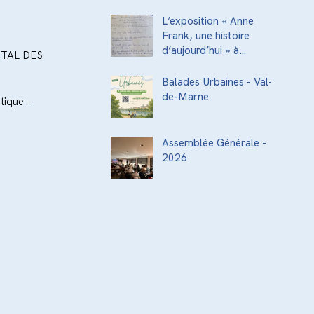
acteurs de la
transmission culturelle
L’exposition « Anne
de la ville
Frank, une histoire
d’aujourd’hui » à
TAL DES 
l’Institut National
Supérieur du
Balades Urbaines - Val-
Professorat et de
de-Marne
ique – 
l’Éducation (INSPÉ)
Assemblée Générale -
2026