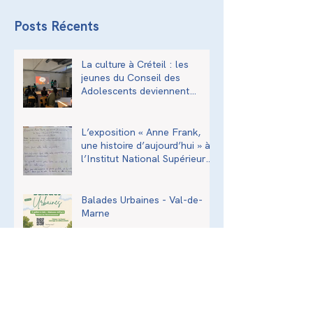
Posts Récents
La culture à Créteil : les
jeunes du Conseil des
Adolescents deviennent
acteurs de la transmission
culturelle de la ville
L’exposition « Anne Frank,
une histoire d’aujourd’hui » à
l’Institut National Supérieur
du Professorat et de
l’Éducation (INSPÉ)
Balades Urbaines - Val-de-
Marne
Assemblée Générale - 2026