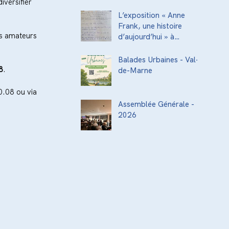
iversifier 
acteurs de la
transmission culturelle
L’exposition « Anne
de la ville
Frank, une histoire
es amateurs 
d’aujourd’hui » à
l’Institut National
Supérieur du
Balades Urbaines - Val-
Professorat et de
8
.
de-Marne
l’Éducation (INSPÉ)
0.08 ou via 
Assemblée Générale -
2026