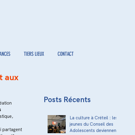
ANCES
TIERS LIEUX
CONTACT
t aux
Posts Récents
éation 
s 
stique, 
La culture à Créteil : les
jeunes du Conseil des
i partagent 
Adolescents deviennent