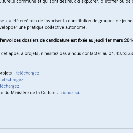
ulturelle commune et qui sont désireux d'explorer, d'étoffer ou de d
se » a été créé afin de favoriser la constitution de groupes de jeun
évelopper une pratique collective autonome.
 d’envoi des dossiers de candidature est fixée au jeudi 1er mars 201
r cet appel à projets, n’hésitez pas à nous contacter au 01.43.53.8
rojets – 
téléchargez
 
téléchargez
éléchargez
te du Ministère de la Culture : 
cliquez ici
.