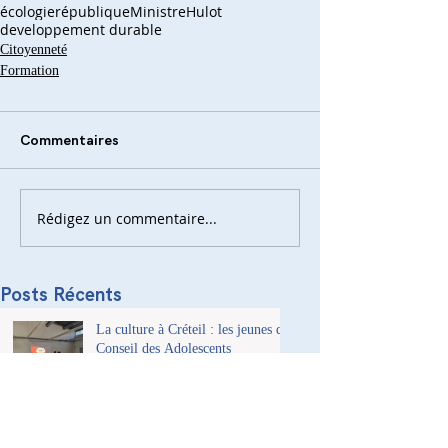
écologie
république
Ministre
Hulot
developpement durable
Citoyenneté
Formation
Commentaires
Rédigez un commentaire...
Posts Récents
La culture à Créteil : les jeunes du
Conseil des Adolescents
deviennent acteurs de la
transmission culturelle de la ville
L’exposition « Anne Frank, une
histoire d’aujourd’hui » à