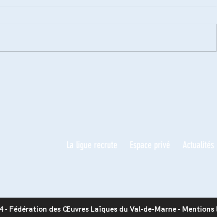
La ligue recrute
Espace privé
Actualités
 - Fédération des Œuvres Laïques du Val-de-Marne -
Mentions 