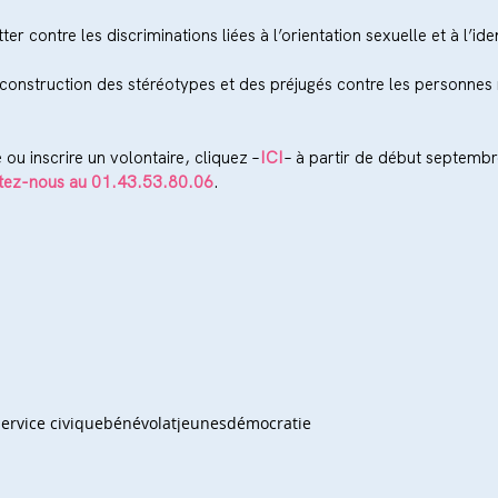
tter contre les discriminations liées à l’orientation sexuelle et à l’ide
éconstruction des stéréotypes et des préjugés contre les personnes 
e ou inscrire un volontaire, cliquez –
ICI
– à partir de début septembr
tez-nous au 01.43.53.80.06
.
service civique
bénévolat
jeunes
démocratie