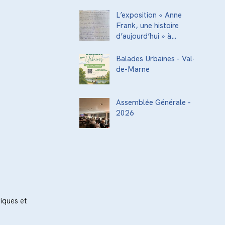
acteurs de la
transmission culturelle
L’exposition « Anne
de la ville
Frank, une histoire
d’aujourd’hui » à
l’Institut National
Supérieur du
Balades Urbaines - Val-
Professorat et de
de-Marne
l’Éducation (INSPÉ)
Assemblée Générale -
2026
iques et 