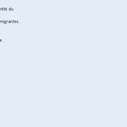
ntité du 
migrantes. 
e.