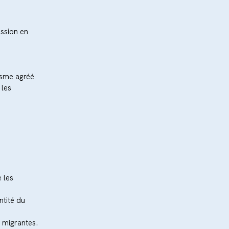
ssion en 
isme agréé 
les 
 les 
ntité du 
 migrantes. 