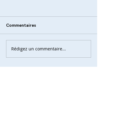
Commentaires
Rédigez un commentaire...
Posts Récents
La culture à Créteil : les
jeunes du Conseil des
Adolescents deviennent
acteurs de la transmission
culturelle de la ville
L’exposition « Anne Frank,
une histoire d’aujourd’hui » à
l’Institut National Supérieur