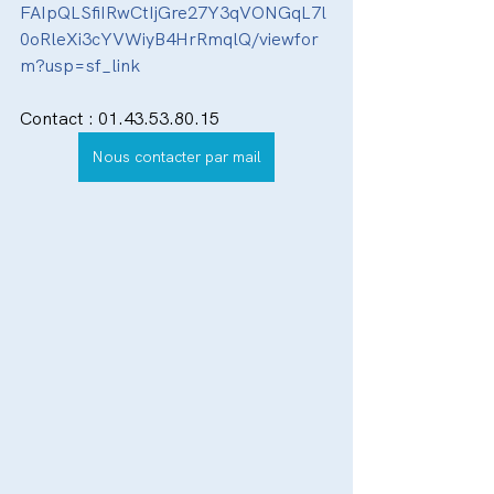
FAIpQLSfiIRwCtIjGre27Y3qVONGqL7l
0oRleXi3cYVWiyB4HrRmqlQ/viewfor
m?usp=sf_link
Contact : 01.43.53.80.15
Nous contacter par mail