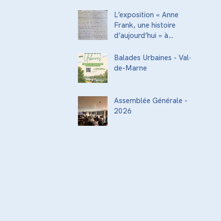
acteurs de la
transmission culturelle
L’exposition « Anne
de la ville
Frank, une histoire
d’aujourd’hui » à
l’Institut National
Supérieur du
Balades Urbaines - Val-
Professorat et de
de-Marne
l’Éducation (INSPÉ)
Assemblée Générale -
2026