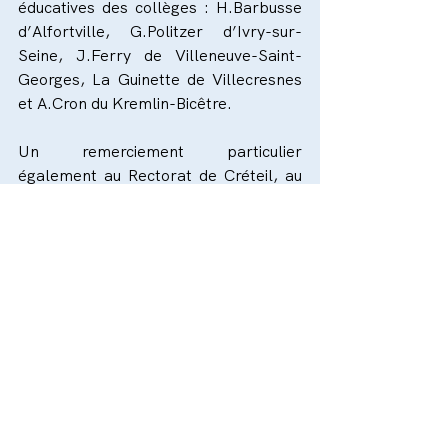
éducatives des collèges : H.Barbusse 
d’Alfortville, G.Politzer d’Ivry-sur-
Seine, J.Ferry de Villeneuve-Saint-
Georges, La Guinette de Villecresnes 
et A.Cron du Kremlin-Bicêtre.
Un remerciement particulier 
également au Rectorat de Créteil, au 
SDJES 94, au  Département du Val-
de-Marne, à la Préfecture du Val-de-
Marne et à la CAF94 pour leur 
confiance et soutiens.
Commentaires