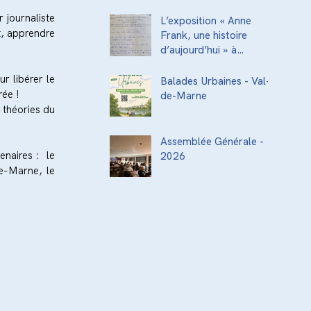
acteurs de la
journaliste 
transmission culturelle
L’exposition « Anne
t, apprendre 
de la ville
Frank, une histoire
d’aujourd’hui » à
l’Institut National
 libérer le 
Supérieur du
Balades Urbaines - Val-
Professorat et de
ée ! 
de-Marne
l’Éducation (INSPÉ)
théories du 
Assemblée Générale -
aires :  le 
2026
e-Marne, le 