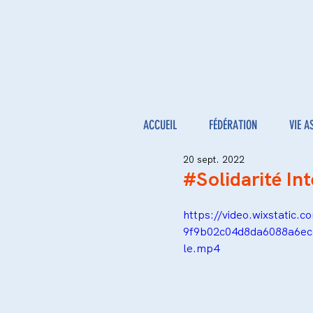
ACCUEIL
FÉDÉRATION
VIE A
20 sept. 2022
#Solidarité In
https://video.wixstatic.
9f9b02c04d8da6088a6ec
le.mp4