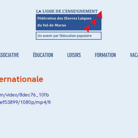
SSOCIATIVE
ÉDUCATION
LOISIRS
FORMATION
VAC
ternationale
com/video/8dec76_10fb
ef53899/1080p/mp4/fi