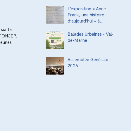
acteurs de la
transmission culturelle
L’exposition « Anne
de la ville
Frank, une histoire
d’aujourd’hui » à
l’Institut National
sur la 
Supérieur du
Balades Urbaines - Val-
u FONJEP, 
Professorat et de
de-Marne
jeunes 
l’Éducation (INSPÉ)
Assemblée Générale -
2026